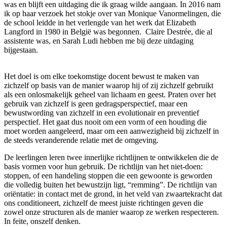
was en blijft een uitdaging die ik graag wilde aangaan. In 2016 nam
ik op haar verzoek het stokje over van Monique Vanormelingen, die
de school leidde in het verlengde van het werk dat Elizabeth
Langford in 1980 in België was begonnen. Claire Destrée, die al
assistente was, en Sarah Ludi hebben me bij deze uitdaging
bijgestaan.
Het doel is om elke toekomstige docent bewust te maken van
zichzelf op basis van de manier waarop hij of zij zichzelf gebruikt
als een onlosmakelijk geheel van lichaam en geest. Praten over het
gebruik van zichzelf is geen gedragsperspectief, maar een
bewustwording van zichzelf in een evolutionair en preventief
perspectief. Het gaat dus nooit om een vorm of een houding die
moet worden aangeleerd, maar om een aanwezigheid bij zichzelf in
de steeds veranderende relatie met de omgeving.
De leerlingen leren twee innerlijke richtlijnen te ontwikkelen die de
basis vormen voor hun gebruik. De richtlijn van het niet-doen:
stoppen, of een handeling stoppen die een gewoonte is geworden
die volledig buiten het bewustzijn ligt, “remming”. De richtlijn van
oriëntatie: in contact met de grond, in het veld van zwaartekracht dat
ons conditioneert, zichzelf de meest juiste richtingen geven die
zowel onze structuren als de manier waarop ze werken respecteren.
In feite, onszelf denken.