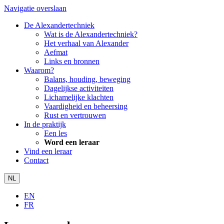
Navigatie overslaan
De Alexandertechniek
Wat is de Alexandertechniek?
Het verhaal van Alexander
Aefmat
Links en bronnen
Waarom?
Balans, houding, beweging
Dagelijkse activiteiten
Lichamelijke klachten
Vaardigheid en beheersing
Rust en vertrouwen
In de praktijk
Een les
Word een leraar
Vind een leraar
Contact
NL
EN
FR