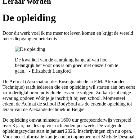
Leraar worden
De opleiding
Door dit werk voel ik me meer tot leven komen en krijgt de wereld
meer diepgang en betekenis.
De kwaliteit van de aanraking hangt af van hoe
belangrijk het voor ons is om goed met onszelf om te
gaan." - E.lizabeth Langford
De Aefmat (Association des Enseignants de la F.M. Alexander
Technique) raadt iedereen die een opleiding wil starten aan om eerst
zo’n dertigtal uren individuele lessen te volgen. Zo kan je al enige
ervaring opdoen vóór je je inschrijft bij een school. Momenteel
erkent de Aefmat de school BodySoul als de erkende opleiding tot
leraar van de Alexandertechniek in België.
De opleiding omvat minstens 1600 uur groepsonderwijs verspreid
over 3 jaar, met les op vier ochtenden per week. De volgende
opleidingscyclus start in januari 2026. Inschrijvingen zijn nu open.
Voor meer informatie kan je contact opnemen met Michèle Desonai