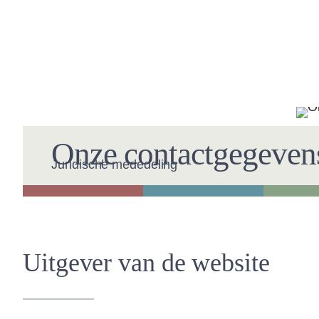
Onze contactgegeven
Juridische mededeling
Hosten
Uitgever van de website