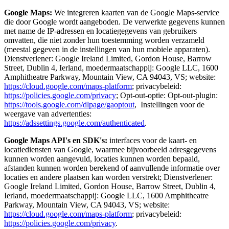
Google Maps:
We integreren kaarten van de Google Maps-service
die door Google wordt aangeboden. De verwerkte gegevens kunnen
met name de IP-adressen en locatiegegevens van gebruikers
omvatten, die niet zonder hun toestemming worden verzameld
(meestal gegeven in de instellingen van hun mobiele apparaten).
Dienstverlener: Google Ireland Limited, Gordon House, Barrow
Street, Dublin 4, Ierland, moedermaatschappij: Google LLC, 1600
Amphitheatre Parkway, Mountain View, CA 94043, VS; website:
https://cloud.google.com/maps-platform
; privacybeleid:
https://policies.google.com/privacy
; Opt-out-optie: Opt-out-plugin:
https://tools.google.com/dlpage/gaoptout
, Instellingen voor de
weergave van advertenties:
https://adssettings.google.com/authenticated
.
Google Maps API's en SDK's:
interfaces voor de kaart- en
locatiediensten van Google, waarmee bijvoorbeeld adresgegevens
kunnen worden aangevuld, locaties kunnen worden bepaald,
afstanden kunnen worden berekend of aanvullende informatie over
locaties en andere plaatsen kan worden verstrekt; Dienstverlener:
Google Ireland Limited, Gordon House, Barrow Street, Dublin 4,
Ierland, moedermaatschappij: Google LLC, 1600 Amphitheatre
Parkway, Mountain View, CA 94043, VS; website:
https://cloud.google.com/maps-platform
; privacybeleid:
https://policies.google.com/privacy
.