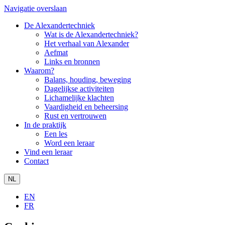
Navigatie overslaan
De Alexandertechniek
Wat is de Alexandertechniek?
Het verhaal van Alexander
Aefmat
Links en bronnen
Waarom?
Balans, houding, beweging
Dagelijkse activiteiten
Lichamelijke klachten
Vaardigheid en beheersing
Rust en vertrouwen
In de praktijk
Een les
Word een leraar
Vind een leraar
Contact
NL
EN
FR