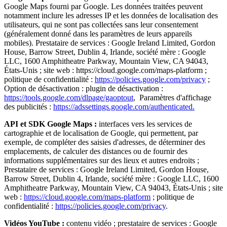
Google Maps fourni par Google. Les données traitées peuvent
notamment inclure les adresses IP et les données de localisation des
utilisateurs, qui ne sont pas collectées sans leur consentement
(généralement donné dans les paramètres de leurs appareils
mobiles). Prestataire de services : Google Ireland Limited, Gordon
House, Barrow Street, Dublin 4, Irlande, société mère : Google
LLC, 1600 Amphitheatre Parkway, Mountain View, CA 94043,
États-Unis ; site web : https://cloud.google.com/maps-platform ;
politique de confidentialité :
https://policies.google.com/privacy
;
Option de désactivation : plugin de désactivation :
https://tools.google.com/dlpage/gaoptout
, Paramètres d'affichage
des publicités :
https://adssettings.google.com/authenticated.
API et SDK Google Maps :
interfaces vers les services de
cartographie et de localisation de Google, qui permettent, par
exemple, de compléter des saisies d'adresses, de déterminer des
emplacements, de calculer des distances ou de fournir des
informations supplémentaires sur des lieux et autres endroits ;
Prestataire de services : Google Ireland Limited, Gordon House,
Barrow Street, Dublin 4, Irlande, société mère : Google LLC, 1600
Amphitheatre Parkway, Mountain View, CA 94043, États-Unis ; site
web :
https://cloud.google.com/maps-platform
; politique de
confidentialité :
https://policies.google.com/privacy
.
Vidéos YouTube :
contenu vidéo ; prestataire de services : Google