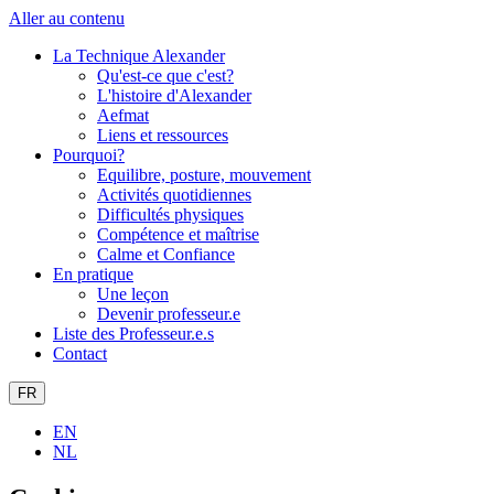
Aller au contenu
La Technique Alexander
Qu'est-ce que c'est?
L'histoire d'Alexander
Aefmat
Liens et ressources
Pourquoi?
Equilibre, posture, mouvement
Activités quotidiennes
Difficultés physiques
Compétence et maîtrise
Calme et Confiance
En pratique
Une leçon
Devenir professeur.e
Liste des Professeur.e.s
Contact
FR
EN
NL