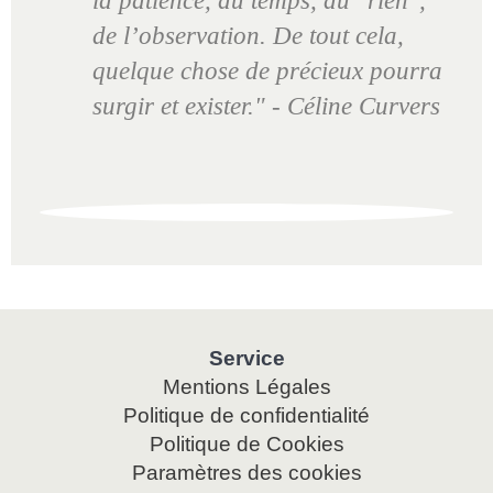
la patience, du temps, du "rien",
de l’observation. De tout cela,
quelque chose de précieux pourra
surgir et exister." - Céline Curvers
Service
Aller
Mentions Légales
au
Politique de confidentialité
contenu
Politique de Cookies
Paramètres des cookies