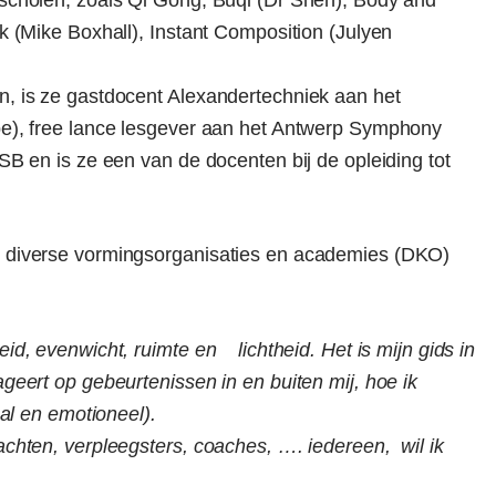
 scholen, zoals Qi Gong, Buqi (Dr Shen), Body and
k (Mike Boxhall), Instant Composition (Julyen
n, is ze gastdocent Alexandertechniek aan het
be), free lance lesgever aan het Antwerp Symphony
SB en is ze een van de docenten bij de opleiding tot
r diverse vormingsorganisaties en academies (DKO)
id, evenwicht, ruimte en lichtheid. Het is mijn gids in
geert op gebeurtenissen in en buiten mij, hoe ik
aal en emotioneel).
achten, verpleegsters, coaches, …. iedereen, wil ik