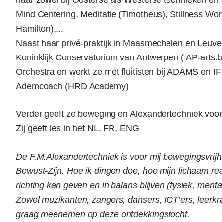
haar zowel bij Oosterse als Westerse technieken en
Mind Centering, Meditatie (Timotheus), Stillness Wor
Hamilton),...
Naast haar privé-praktijk in Maasmechelen en Leuve
Koninklijk Conservatorium van Antwerpen ( AP-arts.
Orchestra en werkt ze met fluitisten bij ADAMS en IF
Ademcoach (HRD Academy)
Verder geeft ze beweging en Alexandertechniek voo
Zij geeft les in het NL, FR, ENG
De F.M.Alexandertechniek is voor mij bewegingsvrijhe
Bewust-Zijn. Hoe ik dingen doe, hoe mijn lichaam rea
richting kan geven en in balans blijven (fysiek, ment
Zowel muzikanten, zangers, dansers, ICT’ers, leerkr
graag meenemen op deze ontdekkingstocht.