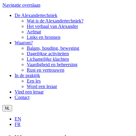
Navigatie overslaan
De Alexandertechniek
Wat is de Alexandertechniek?
Het verhaal van Alexander
Aefmat
Links en bronnen
Waarom?
Balans, houding, beweging
Dagelijkse activiteiten
Lichamelijke klachten
Vaardigheid en beheersing
Rust en vertrouwen
In de praktijk
Een les
Word een leraar
Vind een leraar
Contact
NL
EN
FR