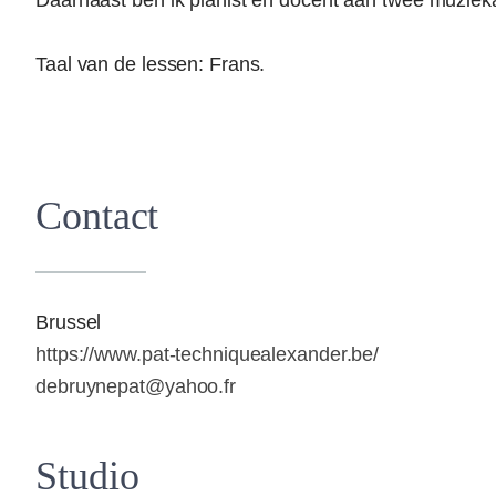
Daarnaast ben ik pianist en docent aan twee muziek
Taal van de lessen: Frans.
Contact
Brussel
https://www.pat-techniquealexander.be/
debruynepat@yahoo.fr
Studio