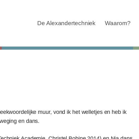
Navigatie
overslaan
De Alexandertechniek
Waarom?
eekwoordelijke muur, vond ik het welletjes en heb ik
eweging en dans.
 Techniek Academie, Christel Bobine 2014) en Nia dans